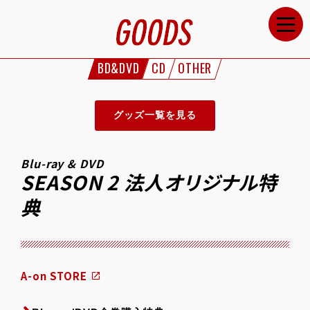
HOME
NEWS
BD&DVD
CD
OTHER
STAFF&CAST
STORY
グッズ一覧を見る
CHARACTERS
ONAIR
Blu-ray & DVD
SEASON 2 法人オリジナル特
GOODS
典
MOVIE
SPECIAL
GALLERY
A-on STORE