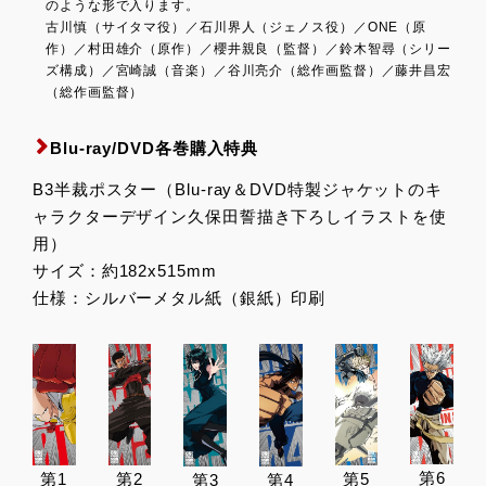
のような形で入ります。
古川慎（サイタマ役）／石川界人（ジェノス役）／ONE（原
作）／村田雄介（原作）／櫻井親良（監督）／鈴木智尋（シリー
ズ構成）／宮崎誠（音楽）／谷川亮介（総作画監督）／藤井昌宏
（総作画監督）
Blu-ray/DVD各巻購入特典
B3半裁ポスター（Blu-ray＆DVD特製ジャケットのキ
ャラクターデザイン久保田誓描き下ろしイラストを使
用）
サイズ：約182x515mm
仕様：シルバーメタル紙（銀紙）印刷
第6
第1
第2
第5
第3
第4