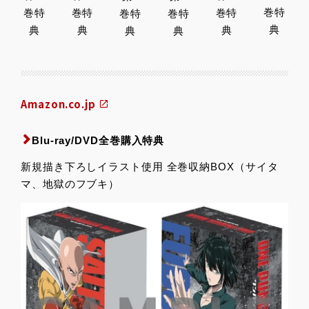
巻特
巻特
巻特
巻特
巻特
巻特
典
典
典
典
典
典
Amazon.co.jp
Blu-ray/DVD全巻購入特典
新規描き下ろしイラスト使用 全巻収納BOX（サイタ
マ、地獄のフブキ）