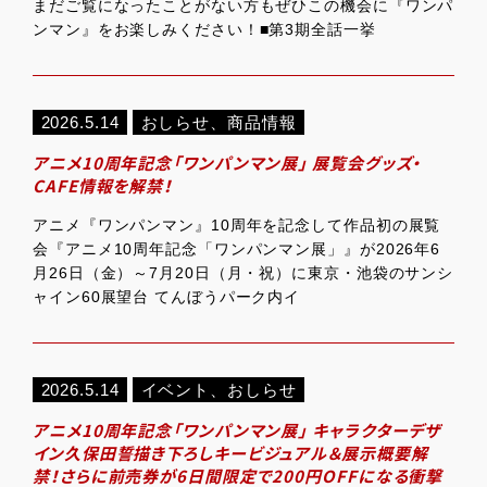
まだご覧になったことがない方もぜひこの機会に『ワンパ
ンマン』をお楽しみください！■第3期全話一挙
2026.5.14
おしらせ
、
商品情報
アニメ10周年記念「ワンパンマン展」 展覧会グッズ・
CAFE情報を解禁！
アニメ『ワンパンマン』10周年を記念して作品初の展覧
会『アニメ10周年記念「ワンパンマン展」』が2026年6
月26日（金）～7月20日（月・祝）に東京・池袋のサンシ
ャイン60展望台 てんぼうパーク内イ
2026.5.14
イベント
、
おしらせ
アニメ10周年記念「ワンパンマン展」 キャラクターデザ
イン久保田誓描き下ろしキービジュアル＆展示概要解
禁！さらに前売券が6日間限定で200円OFFになる衝撃