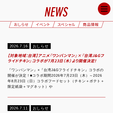
HOME
NEWS
おしらせ
イベント
スペシャル
商品情報
STAFF&CAST
STORY
2026.7.16
おしらせ
CHARACTERS
【対象地域：台湾】アニメ『ワンパンマン』×『台湾J&Gフ
ONAIR
ライドチキン』コラボが7月23日（木）より開催決定！
GOODS
『ワンパンマン』×『台湾J&Gフライドチキン』コラボの
開催が決定！■コラボ期間2026年7月23日（木）～2026
MOVIE
年8月23日（日）コラボフードセット（チキン＋ポテト＋
限定紙袋＋マグネット）や
SPECIAL
GALLERY
2026.7.11
おしらせ