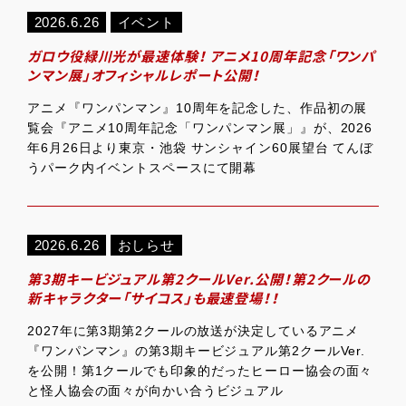
2026.6.26
イベント
ガロウ役緑川光が最速体験！ アニメ10周年記念「ワンパ
ンマン展」オフィシャルレポート公開！
アニメ『ワンパンマン』10周年を記念した、作品初の展
覧会『アニメ10周年記念「ワンパンマン展」』が、2026
年6月26日より東京・池袋 サンシャイン60展望台 てんぼ
うパーク内イベントスペースにて開幕
2026.6.26
おしらせ
第3期キービジュアル第2クールVer.公開！第2クールの
新キャラクター「サイコス」も最速登場！！
2027年に第3期第2クールの放送が決定しているアニメ
『ワンパンマン』の第3期キービジュアル第2クールVer.
を公開！第1クールでも印象的だったヒーロー協会の面々
と怪人協会の面々が向かい合うビジュアル