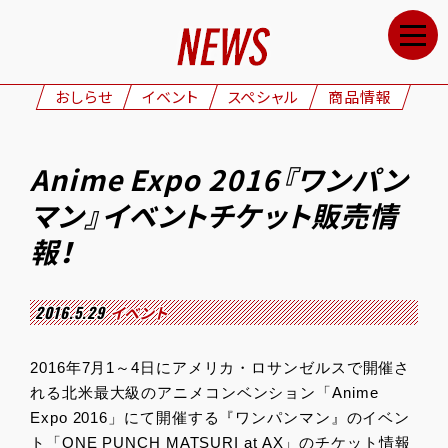
HOME
NEWS
おしらせ
イベント
スペシャル
商品情報
STAFF&CAST
STORY
Anime Expo 2016『ワンパン
CHARACTERS
マン』イベントチケット販売情
ONAIR
報！
GOODS
2016.5.29
イベント
MOVIE
SPECIAL
2016年7月1～4日にアメリカ・ロサンゼルスで開催さ
れる北米最大級のアニメコンベンション「Anime
GALLERY
Expo 2016」にて開催する『ワンパンマン』のイベン
ト「ONE PUNCH MATSURI at AX」のチケット情報