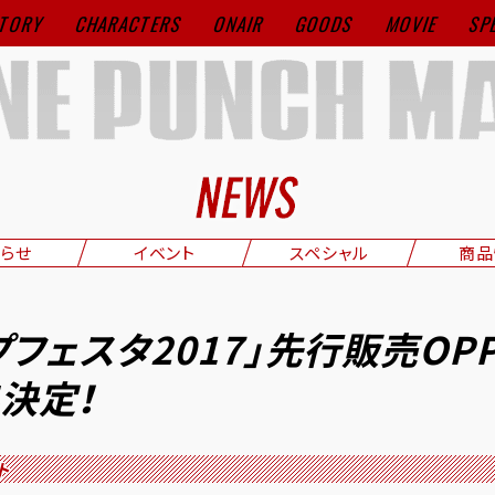
TORY
CHARACTERS
ONAIR
GOODS
MOVIE
SP
らせ
イベント
スペシャル
商品
プフェスタ2017」先行販売OPP
決定！
ト