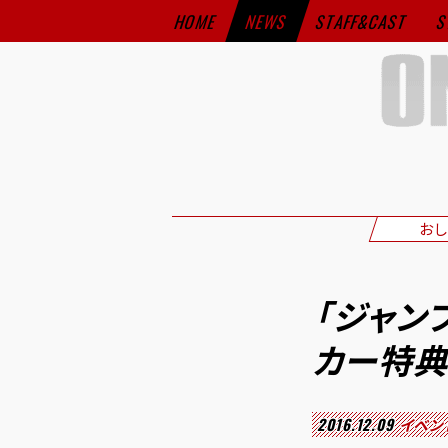
HOME
NEWS
STAFF&CAST
S
おし
「ジャン
カー特典
2016.12.09
イベン