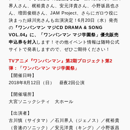
界人さん、梶裕貴さん、安元洋貴さん、小野坂昌也さ
ん、増田俊樹さん、JAM Project、さらにガロウ役に
決まった緑川光さんも出演決定！6月20日（水）発売
の
『ワンパンマン マジCD DRAMA & SONG
VOL.04』に、「ワンパンマン マジ学園祭」優先販売
申込券を封入
します！その他イベント情報は随時公式
サイトで発表しますので、ぜひご期待ください！
TVアニメ『ワンパンマン』第2期プロジェクト第2
弾：「ワンパンマン マジ学園祭」
【開催日時】
2018年8月12日（日） 昼夜2回公演
【開催場所】
大宮ソニックシティ 大ホール
【出演者】
古川慎（サイタマ）／石川界人（ジェノス）／梶裕貴
（音速のソニック）／安元洋貴（キング）／小野坂昌