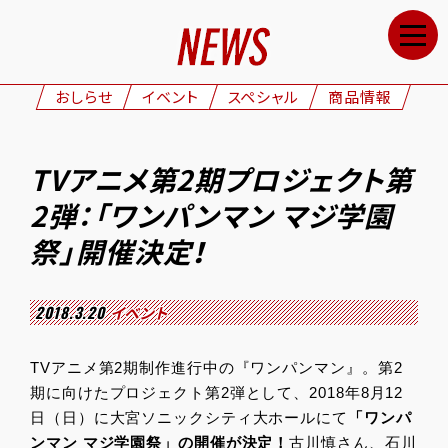
HOME
NEWS
おしらせ
イベント
スペシャル
商品情報
STAFF&CAST
STORY
TVアニメ第2期プロジェクト第
CHARACTERS
2弾：「ワンパンマン マジ学園
ONAIR
祭」開催決定！
GOODS
2018.3.20
イベント
MOVIE
SPECIAL
TVアニメ第2期制作進行中の『ワンパンマン』。第2
期に向けたプロジェクト第2弾として、2018年8月12
GALLERY
日（日）に大宮ソニックシティ大ホールにて
「ワンパ
ンマン マジ学園祭」の開催が決定！
古川慎さん、石川