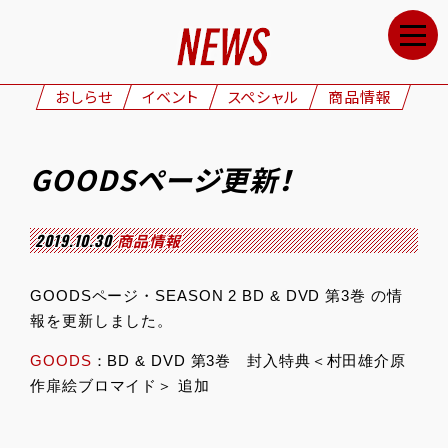
HOME
NEWS
おしらせ
イベント
スペシャル
商品情報
STAFF&CAST
STORY
GOODSページ更新！
CHARACTERS
ONAIR
2019.10.30
商品情報
GOODS
GOODSページ・SEASON 2 BD & DVD 第3巻 の情
MOVIE
報を更新しました。
SPECIAL
GOODS
：BD & DVD 第3巻 封入特典＜村田雄介原
作扉絵ブロマイド＞ 追加
GALLERY