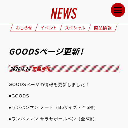
HOME
NEWS
おしらせ
イベント
スペシャル
商品情報
STAFF&CAST
STORY
GOODSページ更新！
CHARACTERS
ONAIR
2020.3.24
商品情報
GOODS
GOODSページの情報を更新しました！
MOVIE
■GOODS
SPECIAL
●ワンパンマン ノート（B5サイズ・全5種）
GALLERY
●ワンパンマン サラサボールペン（全5種）