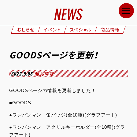
HOME
NEWS
おしらせ
イベント
スペシャル
商品情報
STAFF&CAST
STORY
GOODSページを更新！
CHARACTERS
ONAIR
2022.9.08
商品情報
GOODS
GOODSページの情報を更新しました！
MOVIE
■GOODS
SPECIAL
●ワンパンマン 缶バッジ(全10種)(グラフアート)
GALLERY
●ワンパンマン アクリルキーホルダー(全10種)(グラ
フアート)