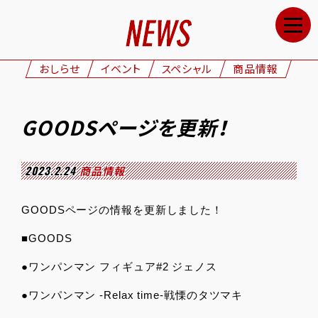
HOME
NEWS
おしらせ
イベント
スペシャル
商品情報
STAFF&CAST
STORY
GOODSページを更新！
CHARACTERS
ONAIR
2023.2.24
商品情報
GOODS
GOODSページの情報を更新しました！
MOVIE
■GOODS
SPECIAL
●ワンパンマン フィギュア#2 ジェノス
GALLERY
●ワンパンマン -Relax time-戦慄のタツマキ