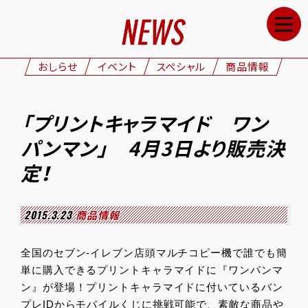
HOME
NEWS
おしらせ
イベント
スペシャル
商品情報
STAFF&CAST
STORY
「プリントキャラマイド ワン
CHARACTERS
パンマン」 4月3日より販売決
ONAIR
定！
GOODS
2015.3.23
商品情報
MOVIE
SPECIAL
全国のセブン-イレブン店頭マルチコピー機で誰でも簡
単に購入できるプリントキャラマイドに『ワンパンマ
GALLERY
ン』が登場！プリントキャラマイドに付いているバン
プレIDからモバイルくじに挑戦可能で、素敵な商品や