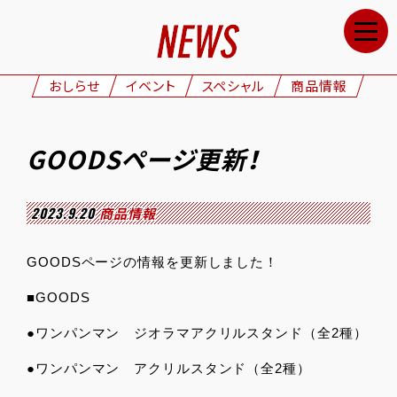
HOME
NEWS
おしらせ
イベント
スペシャル
商品情報
STAFF&CAST
STORY
GOODSページ更新！
CHARACTERS
ONAIR
2023.9.20
商品情報
GOODS
GOODSページの情報を更新しました！
MOVIE
■GOODS
SPECIAL
●ワンパンマン ジオラマアクリルスタンド（全2種）
GALLERY
●ワンパンマン アクリルスタンド（全2種）