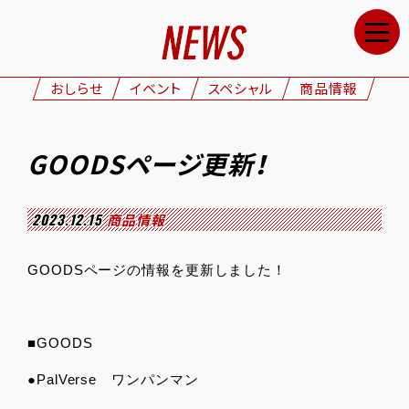
HOME
NEWS
おしらせ
イベント
スペシャル
商品情報
STAFF&CAST
STORY
GOODSページ更新！
CHARACTERS
ONAIR
2023.12.15
商品情報
GOODS
GOODSページの情報を更新しました！
MOVIE
SPECIAL
■GOODS
GALLERY
●PalVerse ワンパンマン