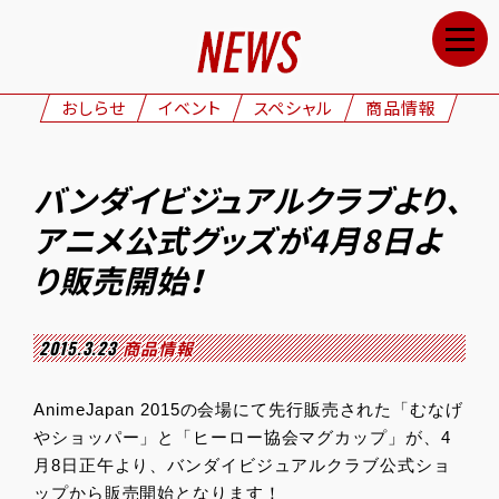
HOME
NEWS
おしらせ
イベント
スペシャル
商品情報
STAFF&CAST
STORY
バンダイビジュアルクラブより、
CHARACTERS
アニメ公式グッズが4月8日よ
ONAIR
り販売開始！
GOODS
2015.3.23
商品情報
MOVIE
SPECIAL
AnimeJapan 2015の会場にて先行販売された「むなげ
やショッパー」と「ヒーロー協会マグカップ」が、4
GALLERY
月8日正午より、バンダイビジュアルクラブ公式ショ
ップから販売開始となります！