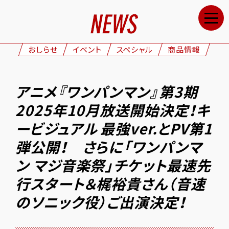
HOME
NEWS
おしらせ
イベント
スペシャル
商品情報
STAFF&CAST
STORY
アニメ『ワンパンマン』第3期
CHARACTERS
2025年10月放送開始決定！キ
ONAIR
ービジュアル 最強ver.とPV第1
GOODS
弾公開！ さらに「ワンパンマ
MOVIE
ン マジ音楽祭」チケット最速先
行スタート＆梶裕貴さん（音速
SPECIAL
のソニック役）ご出演決定！
GALLERY