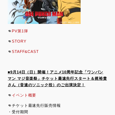
👊
PV第1弾
👊
STORY
👊
STAFF&CAST
■9月14日（日）開催！アニメ10周年記念「ワンパン
マン マジ音楽祭」チケット最速先行スタート＆梶裕貴
さん（音速のソニック役）のご出演決定！
👊
イベント概要
👊チケット最速先行販売情報
・受付期間