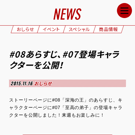
HOME
NEWS
おしらせ
イベント
スペシャル
商品情報
STAFF&CAST
STORY
#08あらすじ、#07登場キャラ
CHARACTERS
クターを公開！
ONAIR
GOODS
2015.11.16
おしらせ
MOVIE
ストーリーページに#08「深海の王」のあらすじ、キ
SPECIAL
ャラクターページに#07「至高の弟子」の登場キャラ
クターを公開しました！来週もお楽しみに！
GALLERY