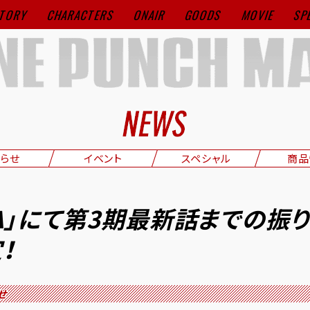
TORY
CHARACTERS
ONAIR
GOODS
MOVIE
SP
らせ
イベント
スペシャル
商品
MA」にて第3期最新話までの振
！
せ