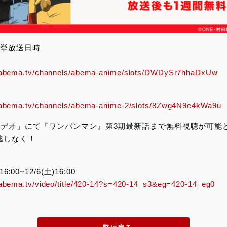
一挙放送日時
//abema.tv/channels/abema-anime/slots/DWDySr7hhaDxUw
//abema.tv/channels/abema-anime-2/slots/8Zwg4N9e4kWa9u
Aビデオ」にて『ワンパンマン』第3期最新話まで無料視聴が可能
逃しなく！
6:00~12/6(土)16:00
/abema.tv/video/title/420-14?s=420-14_s3&eg=420-14_eg0