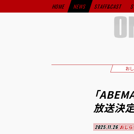
HOME
NEWS
STAFF&CAST
S
おし
「ABE
放送決定
2025.11.26
おしら