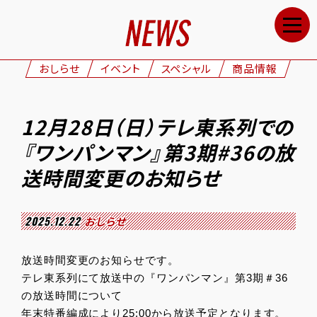
HOME
NEWS
おしらせ
イベント
スペシャル
商品情報
STAFF&CAST
STORY
12月28日（日）テレ東系列での
CHARACTERS
『ワンパンマン』第3期#36の放
ONAIR
送時間変更のお知らせ
GOODS
2025.12.22
おしらせ
MOVIE
SPECIAL
放送時間変更のお知らせです。
テレ東系列にて放送中の『ワンパンマン』第3期＃36
GALLERY
の放送時間について
年末特番編成により25:00から放送予定となります。