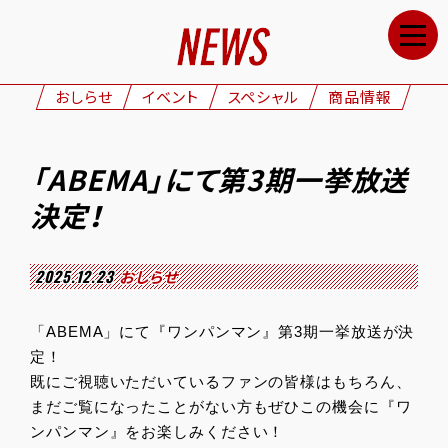
HOME
NEWS
おしらせ
イベント
スペシャル
商品情報
STAFF&CAST
STORY
「ABEMA」にて第3期一挙放送
CHARACTERS
決定！
ONAIR
GOODS
2025.12.23
おしらせ
MOVIE
「ABEMA」にて『ワンパンマン』第3期一挙放送が決
SPECIAL
定！
既にご視聴いただいているファンの皆様はもちろん、
GALLERY
まだご覧になったことがない方もぜひこの機会に『ワ
ンパンマン』をお楽しみください！