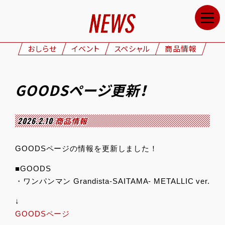
HOME
NEWS
おしらせ
イベント
スペシャル
商品情報
STAFF&CAST
STORY
GOODSページ更新！
CHARACTERS
ONAIR
2026.2.10
商品情報
GOODS
GOODSページの情報を更新しました！
MOVIE
■GOODS
SPECIAL
・ワンパンマン Grandista-SAITAMA- METALLIC ver.
GALLERY
↓
GOODSページ