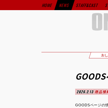
HOME
NEWS
STAFF&CAST
S
おし
GOOD
2026.2.13
商品情
GOODSページの