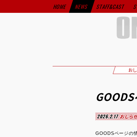
HOME
NEWS
STAFF&CAST
S
おし
GOOD
2026.2.17
おしら
GOODSページの