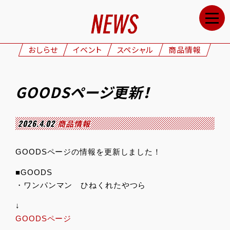
HOME
NEWS
おしらせ
イベント
スペシャル
商品情報
STAFF&CAST
STORY
GOODSページ更新！
CHARACTERS
ONAIR
2026.4.02
商品情報
GOODS
GOODSページの情報を更新しました！
MOVIE
■GOODS
SPECIAL
・ワンパンマン ひねくれたやつら
GALLERY
↓
GOODSページ