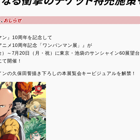
になる衝撃のチケット特売施策
ト
、
おしらせ
マン』10周年を記念して
アニメ10周年記念「ワンパンマン展」』が
日（金）～7月20日（月・祝）に東京・池袋のサンシャイン60展望
にて開催！
インの久保田誓描き下ろしの本展覧会キービジュアルを解禁！