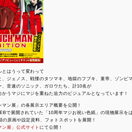
ルとはうって変わって
と、ジェノス、戦慄のタツマキ、地獄のフブキ、童帝、ゾンビ
ー、音速のソニック、ガロウたち、計10名が
向かうマジにマジを重ねた迫力のビジュアルとなっています！
ンマン展」の各展示エリア概要を公開！
WEBで展開されていた「10周年マジお祝い色紙」の現物展示を
各期の原画や設定資料、フォトスポットを展開！
マン展」公式サイト
にて公開！