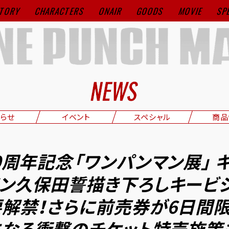
TORY
CHARACTERS
ONAIR
GOODS
MOVIE
SP
らせ
イベント
スペシャル
商品
0周年記念「ワンパンマン展」 
ン久保田誓描き下ろしキービ
解禁！さらに前売券が6日間限