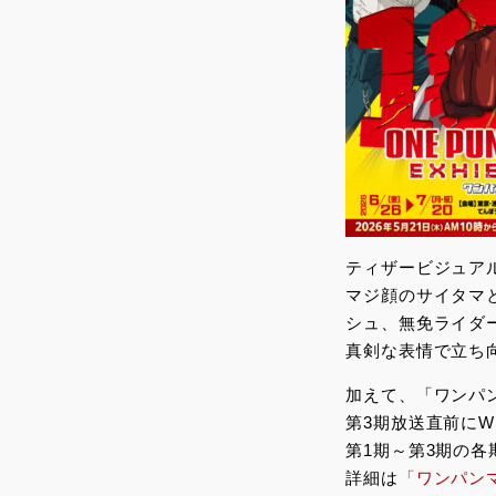
ティザービジュア
マジ顔のサイタマ
シュ、無免ライダ
真剣な表情で立ち
加えて、「ワンパ
第3期放送直前に
第1期～第3期の
詳細は
「ワンパン