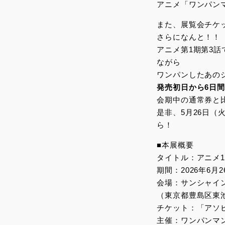
アニメ「ワンパン
また、展覧会チケッ
さらになんと！！
アニメ第1期第3
ながら
ワンパンしたあの
発売初日から6日間
会期中の通常券と比
是非、5月26日（
ら！
■本展概要
タイトル：アニメ
期間：2026年6月2
会場：サンシャイン
（東京都豊島区東池
チケット：「アソビ
主催：ワンパンマ