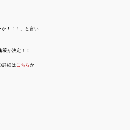
ーか！！！」と言い
施策
が決定！！
の詳細は
こちら
か