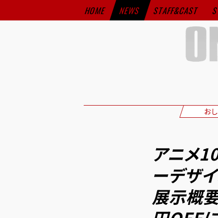
HOME
NEWS
STAFF&CAST
S
おし
アニメ1
ーデザイ
展示概要