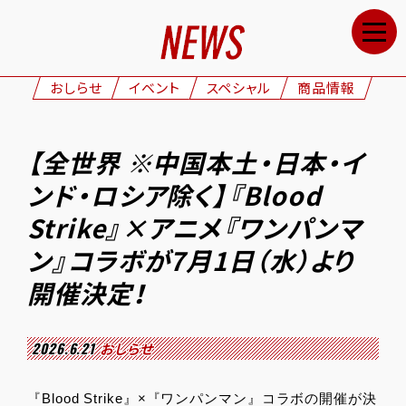
HOME
NEWS
おしらせ
イベント
スペシャル
商品情報
STAFF&CAST
STORY
【全世界 ※中国本土・日本・イ
CHARACTERS
ンド・ロシア除く】『Blood
ONAIR
Strike』×アニメ『ワンパンマ
GOODS
ン』コラボが7月1日（水）より
MOVIE
開催決定！
SPECIAL
2026.6.21
おしらせ
GALLERY
『Blood Strike』×『ワンパンマン』コラボの開催が決