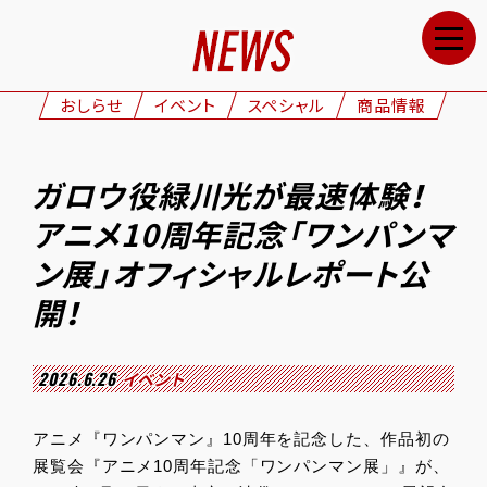
HOME
NEWS
おしらせ
イベント
スペシャル
商品情報
STAFF&CAST
STORY
ガロウ役緑川光が最速体験！
CHARACTERS
アニメ10周年記念「ワンパンマ
ONAIR
ン展」オフィシャルレポート公
GOODS
開！
MOVIE
2026.6.26
イベント
SPECIAL
GALLERY
アニメ『ワンパンマン』10周年を記念した、作品初の
展覧会『アニメ10周年記念「ワンパンマン展」』が、