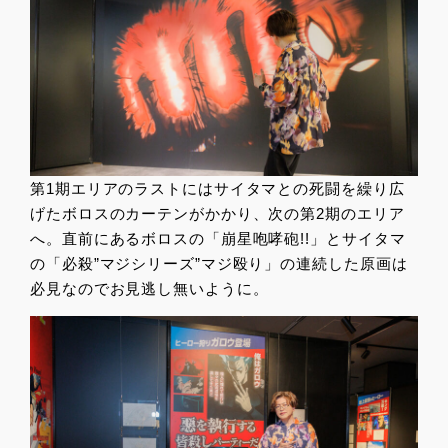
第1期エリアのラストにはサイタマとの死闘を繰り広
げたボロスのカーテンがかかり、次の第2期のエリア
へ。直前にあるボロスの「崩星咆哮砲!!」とサイタマ
の「必殺”マジシリーズ”マジ殴り」の連続した原画は
必見なのでお見逃し無いように。