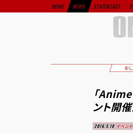
HOME
NEWS
STAFF&CAST
S
おし
「Anim
ント開催
2016.5.18
イベン