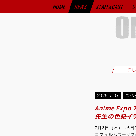
HOME
NEWS
STAFF&CAST
S
おし
2025.7.07
スペ
Anime Ex
先生の色紙イラ
7月3日（木）～6日
コフィルムワークス