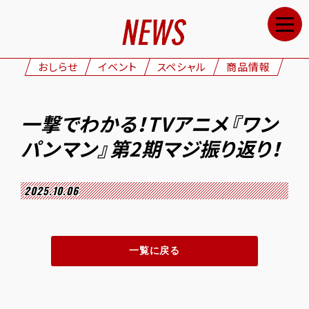
HOME
NEWS
おしらせ
イベント
スペシャル
商品情報
STAFF&CAST
STORY
一撃でわかる！TVアニメ『ワン
CHARACTERS
パンマン』第2期マジ振り返り！
ONAIR
GOODS
2025.10.06
MOVIE
SPECIAL
一覧に戻る
GALLERY