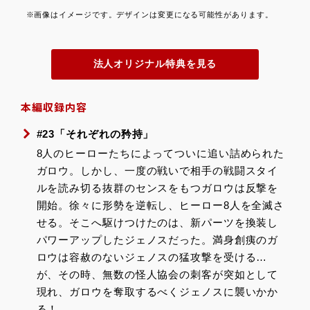
※画像はイメージです。デザインは変更になる可能性があります。
法人オリジナル特典を見る
本編収録内容
#23「それぞれの矜持」
8人のヒーローたちによってついに追い詰められた
ガロウ。しかし、一度の戦いで相手の戦闘スタイ
ルを読み切る抜群のセンスをもつガロウは反撃を
開始。徐々に形勢を逆転し、ヒーロー8人を全滅さ
せる。そこへ駆けつけたのは、新パーツを換装し
パワーアップしたジェノスだった。満身創痍のガ
ロウは容赦のないジェノスの猛攻撃を受ける…
が、その時、無数の怪人協会の刺客が突如として
現れ、ガロウを奪取するべくジェノスに襲いかか
る！