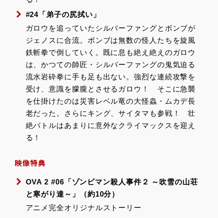
#24「弟子の尻拭い」
ガロウを追っていたシルバーファングとボンブが
ジェノスに合流。ボンブは無数の怪人たちを旋風
鉄斬拳で倒していく。既に息も絶え絶えのガロウ
は、かつての師匠・シルバーファングの鬼気迫る
流水岩砕拳に手も足も出ない。強烈な連続攻撃を
受け、意識を朦朧とさせるガロウ！ そこに急襲
を仕掛けたのは災害レベル竜の大怪蟲・ムカデ長
老だった。さらにキング、サイタマも参戦！ 壮
絶バトルはあまりに意外なクライマックスを迎え
る！
映像特典
OVA 2 #06「ゾンビマン殺人事件２ ～吹雪の山荘
と寒がり達～」（約10分）
アニメ完全オリジナルストーリー