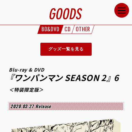
HOME
NEWS
BD&DVD
CD
OTHER
STAFF&CAST
STORY
グッズ一覧を見る
CHARACTERS
ONAIR
Blu-ray & DVD
『ワンパンマン SEASON 2』 6
GOODS
＜特装限定版＞
MOVIE
SPECIAL
2020.03.27 Release
GALLERY