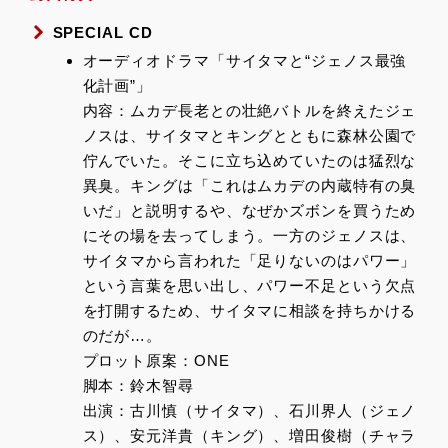
SPECIAL CD
オーディオドラマ「サイタマと“ジェノス最強
化計画”」
内容：ムカデ長老との壮絶バトルを終えたジェ
ノスは、サイタマとキングとともに森林公園で
佇んでいた。そこに立ち込めていたのは猛烈な
異臭。キングは「これはムカデの内蔵特有の臭
いだ」と説明するや、なぜかズボンを買うため
にその場を去ってしまう。一方のジェノスは、
サイタマから言われた「足りないのはパワー」
という言葉を思い出し、パワー不足という欠点
を打開するため、サイタマに相談を持ちかける
のだが…。
プロット原案：ONE
脚本：鈴木智尋
出演：古川慎（サイタマ）、石川界人（ジェノ
ス）、安元洋貴（キング）、増田俊樹（チャラ