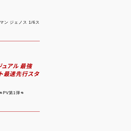
ン ジェノス 1/6ス
ジュアル 最強
ット最速先行スタ
PV第1弾👊