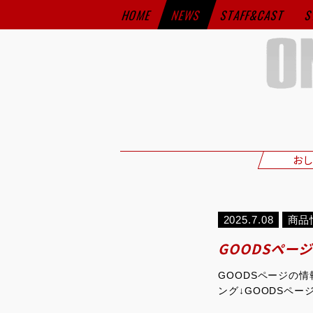
HOME
NEWS
STAFF&CAST
S
おし
2025.7.08
商品
GOODSペー
GOODSページの
ング↓GOODSペー