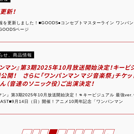
ジ更新！
報を更新しました！■GOODS●コンセプトマスターライン ワンパンマ
GOODSページ
らせ
、
商品情報
ンマン』第3期2025年10月放送開始決定！キービ
第1弾公開！ さらに「ワンパンマン マジ音楽祭」チケ
ん（音速のソニック役）ご出演決定！
』第3期2025年10月放送開始決定！👊キービジュアル 最強ver.👊
F&CAST■9月14日（日）開催！アニメ10周年記念「ワンパンマン