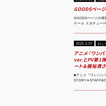
GOODSペー
GOODSページの情
ケール スタチュー⇩
2025.3.07
おし
アニメ『ワンパ
ver.とPV
ート＆梶裕貴さ
■アニメ『ワンパンマン
STORY👊STAF