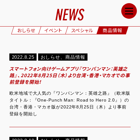
HOME
NEWS
おしらせ
イベント
スペシャル
商品情報
STAFF&CAST
STORY
2022.8.25
おしらせ
、
商品情報
CHARACTERS
スマートフォン向けゲームアプリ『ワンパンマン：英雄之
ONAIR
路』、2022年8月25日（木）より台湾・香港・マカオでの事
前登録を開始！
GOODS
欧米地域で大人気の『ワンパンマン：英雄之路』（欧米版
MOVIE
タイトル：『One-Punch Man: Road to Hero 2.0』）の
台湾・香港・マカオ版が2022年8月25日（木）より事前
SPECIAL
登録を開始し
GALLERY