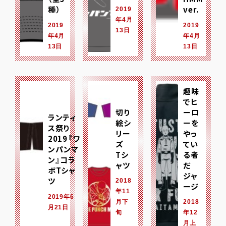
種）
ver.
2019
年4月
2019
2019
13日
年4月
年4月
13日
13日
趣味
でヒ
切り
ーロ
ランティ
絵シ
ーを
ス祭り
リー
やっ
2019『ワ
ズ
てい
ンパンマ
Tシ
る者
ン』コラ
ャツ
だ
ボTシャ
ジャ
ツ
2018
ージ
年11
2019年6
月下
2018
月21日
旬
年12
月上