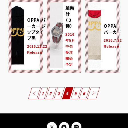
腕時
計
OPPAIパ
（３
ーカー ジ
種）
OPPAI
ップタイ
パーカー
2016
プ黒
年5月
2016.7.22
2016.12.22
中旬
Release
Release
受注
開始
予定
1
2
3
4
5
6