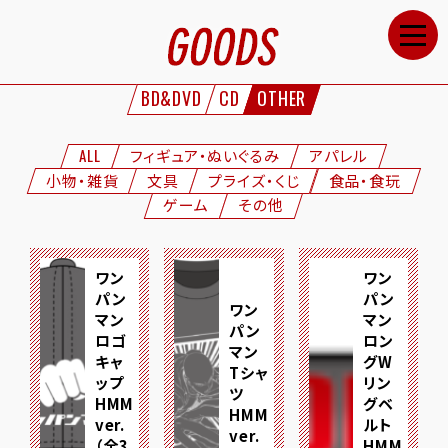
HOME
NEWS
BD&DVD
CD
OTHER
STAFF&CAST
STORY
ALL
フィギュア・ぬいぐるみ
アパレル
小物・雑貨
文具
プライズ・くじ
食品・食玩
CHARACTERS
ゲーム
その他
ONAIR
GOODS
ワン
ワン
パン
パン
ワン
MOVIE
マン
マン
パン
ロゴ
ロン
マン
SPECIAL
キャ
グW
Tシャ
ップ
リン
ツ
GALLERY
HMM
グベ
HMM
ver.
ルト
ver.
（全3
HMM