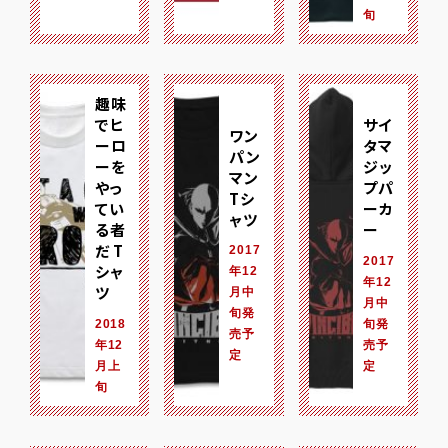
旬
趣味
でヒ
サイ
ワン
ーロ
タマ
パン
ーを
ジッ
マン
やっ
プパ
Tシ
てい
ーカ
ャツ
る者
ー
だ T
2017
2017
シャ
年12
年12
ツ
月中
月中
旬発
2018
旬発
売予
年12
売予
定
月上
定
旬