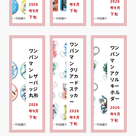
2026
2026
年9月
年9月
年9月
下旬
下旬
下旬
ワン
ワン
ワン
パン
パン
パン
マ
マ
マ
ン
ン
ン
クリ
アク
レザ
アカ
リル
ーバ
ード
キー
ッジ
ステ
ホル
丸形
ッカ
ダー
ー
2026
2026
年9月
2026
年9月
下旬
年9月
下旬
下旬