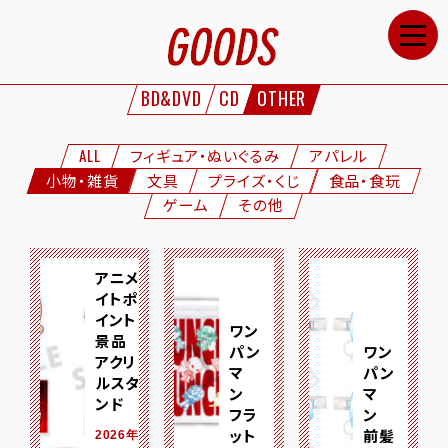
HOME
NEWS
BD&DVD
CD
OTHER
STAFF&CAST
STORY
ALL
フィギュア・ぬいぐるみ
アパレル
小物・雑貨
文具
プライズ・くじ
食品・食玩
CHARACTERS
ゲーム
その他
ONAIR
GOODS
アニメ
イトポ
MOVIE
イント
ワン
景品
パン
ワン
SPECIAL
アクリ
マ
パン
ルスタ
ン
マ
GALLERY
ンド
フラ
ン
ット
前髪
2026年