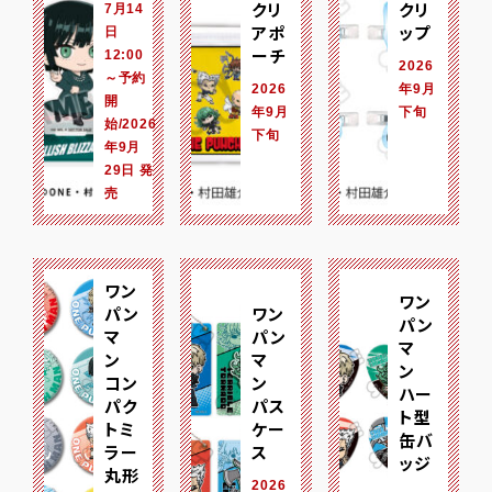
クリ
クリ
7月14
アポ
ップ
日
ーチ
12:00
2026
～予約
2026
年9月
開
年9月
下旬
始/2026
下旬
年9月
29日 発
売
ワン
ワン
パン
ワン
パン
マ
パン
マ
ン
マ
ン
コン
ン
ハー
パク
パス
ト型
トミ
ケー
缶バ
ラー
ス
ッジ
丸形
2026