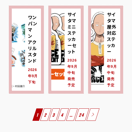
サイ
サイ
ワン
タマ
タマ
パン
ミニ
屋外
マ
ステ
対応
ン
ッカ
ステ
アク
ーセ
ッカ
リル
ット
ー
スタ
ンド
2026
2026
年9月
年9月
2026
中旬
中旬
年9月
発売
発売
下旬
予定
予定
1
2
3
4
…
24