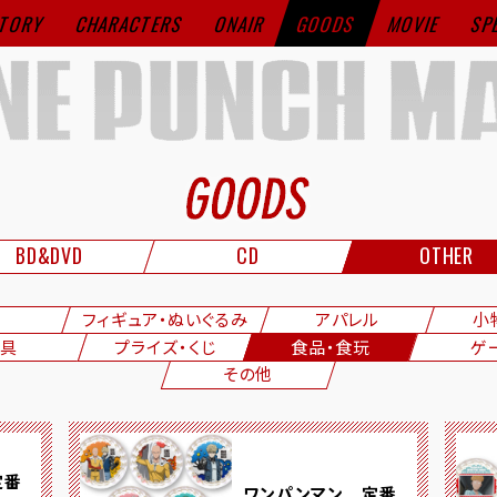
TORY
CHARACTERS
ONAIR
GOODS
MOVIE
SP
BD&DVD
CD
OTHER
フィギュア・ぬいぐるみ
アパレル
小
具
プライズ・くじ
食品・食玩
ゲ
その他
定番
ワンパンマン 定番