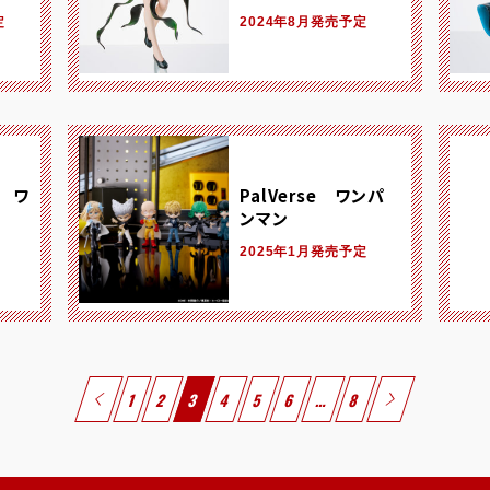
定
2024年8月発売予定
. ワ
PalVerse ワンパ
ンマン
2025年1月発売予定
1
2
3
4
5
6
…
8