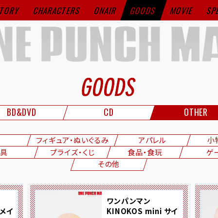
TORY
CHARACTERS
ONAIR
GOODS
MOVIE
SP
BD&DVD
CD
OTHER
フィギュア・ぬいぐるみ
アパレル
小
具
プライズ・くじ
食品・食玩
ゲ
その他
ワンパンマン
メイ
KINOKOS mini サイ