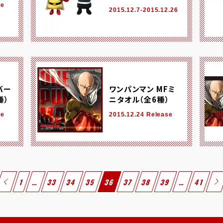
se
2015.12.7-2015.12.26
゙ー
ワンパンマン MFミ
種）
ニタオル（全6種）
se
2015.12.24 Release
1
…
33
34
35
36
37
38
39
…
41