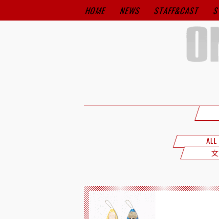
HOME
NEWS
STAFF&CAST
S
ALL
文