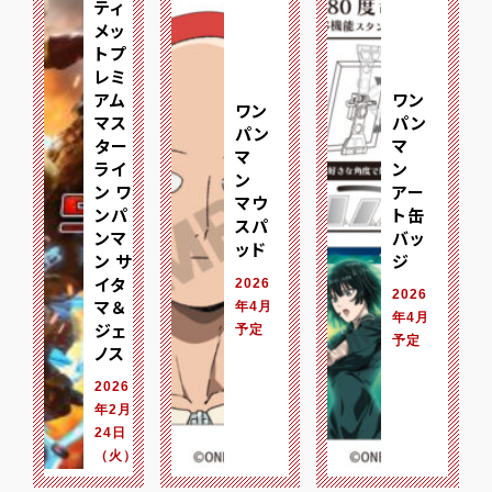
ティ
メッ
トプ
レミ
アム
ワン
ワン
マス
パン
パン
ター
マ
マ
ライ
ン
ン
ン ワ
アー
マウ
ンパ
ト缶
スパ
ンマ
バッ
ッド
ン サ
ジ
イタ
2026
2026
マ＆
年4月
年4月
ジェ
予定
予定
ノス
2026
年2月
24日
（火）