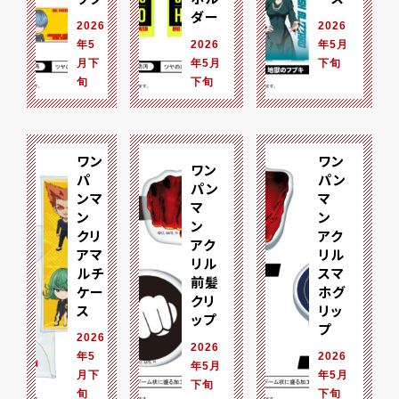
ダー
2026
2026
年5
2026
年5月
月下
年5月
下旬
旬
下旬
ワン
ワン
ワン
パ
パン
パン
ンマ
マ
マ
ン
ン
ン
クリ
アク
アク
アマ
リル
リル
ルチ
スマ
前髪
ケー
ホグ
クリ
ス
リッ
ップ
プ
2026
2026
年5
2026
年5月
月下
年5月
下旬
旬
下旬