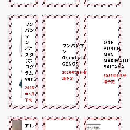
ワン
パン
マ
ン
ONE
ワンパンマ
どこ
PUNCH
ン
スタ
MAN
Grandista-
（ホ
MAXIMATIC
GENOS-
ログ
SAITAMA
ラム
2026年10月登
2026年9月登
ver.）
場予定
場予定
2026
年5月
下旬
アル