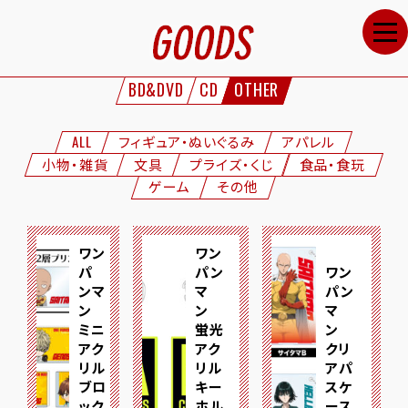
HOME
NEWS
BD&DVD
CD
OTHER
STAFF&CAST
STORY
ALL
フィギュア・ぬいぐるみ
アパレル
小物・雑貨
文具
プライズ・くじ
食品・食玩
CHARACTERS
ゲーム
その他
ONAIR
GOODS
ワン
ワン
パ
パン
ワン
MOVIE
ンマ
マ
パン
ン
ン
マ
SPECIAL
ミニ
蛍光
ン
アク
アク
クリ
GALLERY
リル
リル
アパ
ブロ
キー
スケ
ック
ホル
ース