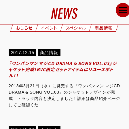
HOME
NEWS
おしらせ
イベント
スペシャル
商品情報
STAFF&CAST
STORY
2017.12.15
商品情報
CHARACTERS
『ワンパンマン マジCD DRAMA & SONG VOL.03』ジ
ONAIR
ャケット完成！BVC限定セットアイテムはリユースボト
ル！！
GOODS
2018年3月21日（水）に発売する『ワンパンマン マジCD
MOVIE
DRAMA & SONG VOL.03』のジャケットデザインが完
成！トラック内容も決定しました！詳細は商品紹介ページ
SPECIAL
にてご確認くだ
GALLERY