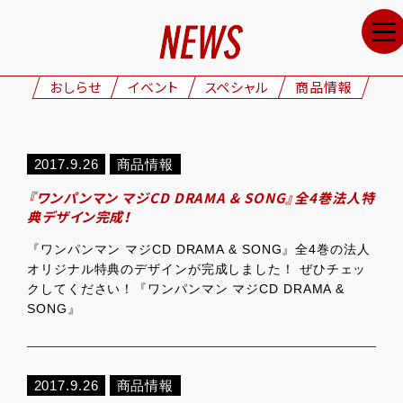
HOME
NEWS
おしらせ
イベント
スペシャル
商品情報
STAFF&CAST
STORY
2017.9.26
商品情報
CHARACTERS
『ワンパンマン マジCD DRAMA & SONG』全4巻法人特
ONAIR
典デザイン完成！
GOODS
『ワンパンマン マジCD DRAMA & SONG』全4巻の法人
オリジナル特典のデザインが完成しました！ ぜひチェッ
MOVIE
クしてください！『ワンパンマン マジCD DRAMA &
SONG』
SPECIAL
GALLERY
2017.9.26
商品情報