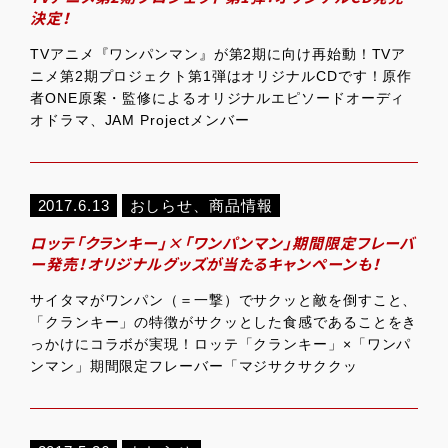
決定！
TVアニメ『ワンパンマン』が第2期に向け再始動！TVア
ニメ第2期プロジェクト第1弾はオリジナルCDです！原作
者ONE原案・監修によるオリジナルエピソードオーディ
オドラマ、JAM Projectメンバー
2017.6.13
おしらせ
、
商品情報
ロッテ「クランキー」×「ワンパンマン」期間限定フレーバ
ー発売！オリジナルグッズが当たるキャンペーンも！
サイタマがワンパン（＝一撃）でサクッと敵を倒すこと、
「クランキー」の特徴がサクッとした食感であることをき
っかけにコラボが実現！ロッテ「クランキー」×「ワンパ
ンマン」期間限定フレーバー「マジサクサククッ