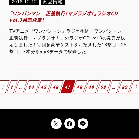
2016.12.12
商品情報
「ワンパンマン 正義執行！マジラジオ！」ラジオCD
vol.3発売決定！
TVアニメ『ワンパンマン』ラジオ番組「ワンパンマン
正義執行！マジラジオ！」のラジオCD vol.3の発売が決
定しました！毎回超豪華ゲストをお招きした18撃目～25
撃目、8本分をmp3データで収録した
1
…
44
45
46
47
48
49
50
…
62