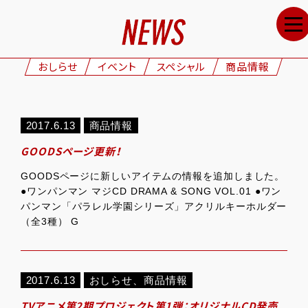
HOME
NEWS
おしらせ
イベント
スペシャル
商品情報
STAFF&CAST
STORY
2017.6.13
商品情報
CHARACTERS
GOODSページ更新！
ONAIR
GOODSページに新しいアイテムの情報を追加しました。
GOODS
●ワンパンマン マジCD DRAMA & SONG VOL.01 ●ワン
パンマン「パラレル学園シリーズ」アクリルキーホルダー
MOVIE
（全3種） G
SPECIAL
GALLERY
2017.6.13
おしらせ
、
商品情報
TVアニメ第2期プロジェクト第1弾：オリジナルCD発売