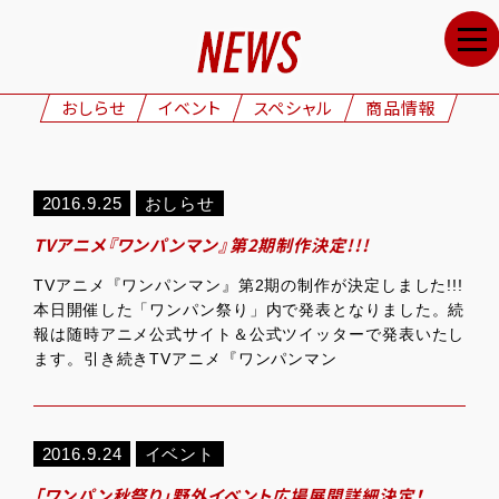
HOME
NEWS
おしらせ
イベント
スペシャル
商品情報
STAFF&CAST
STORY
2016.9.25
おしらせ
CHARACTERS
TVアニメ『ワンパンマン』第2期制作決定!!!
ONAIR
TVアニメ『ワンパンマン』第2期の制作が決定しました!!!
GOODS
本日開催した「ワンパン祭り」内で発表となりました。続
報は随時アニメ公式サイト＆公式ツイッターで発表いたし
MOVIE
ます。引き続きTVアニメ『ワンパンマン
SPECIAL
GALLERY
2016.9.24
イベント
「ワンパン秋祭り」野外イベント広場展開詳細決定！