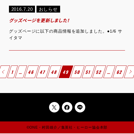
2016.7.20
おしらせ
グッズページを更新しました！
グッズページに以下の商品情報を追加しました。●1/6 サ
イタマ
1
…
46
47
48
49
50
51
52
…
62
©ONE・村田雄介／集英社・ヒーロー協会本部